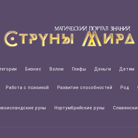
тегории
Бизнес
Взлом
Глифы
Деньги
Детям
Работа с психикой
Развитие способностей
Род
овоисландские руны
Нортумбрийские руны
Славянски