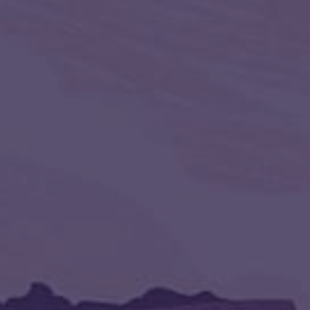
Оговор корректируем по ситуации.
Активация стихиями.
Став испытания прошел – строитель
легко закрывается.
добровольно-пр
Обо мн
Здравствуй
моим образ
Вселенная
открылся 