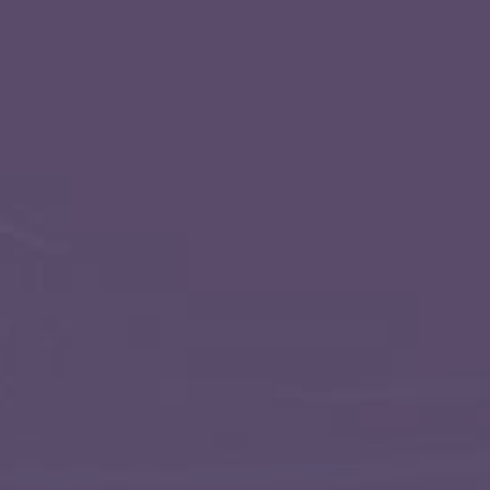
оитель исправлять свои ошибки без доплат
нуждение запустить, чтоб строитель
ранить.
ь строителя.
ь.
я исправить свою ошибку. Чтоб он все
олгов. Хозяйка опять расцвела и к
шла. Со строителем отношения сохранила
!