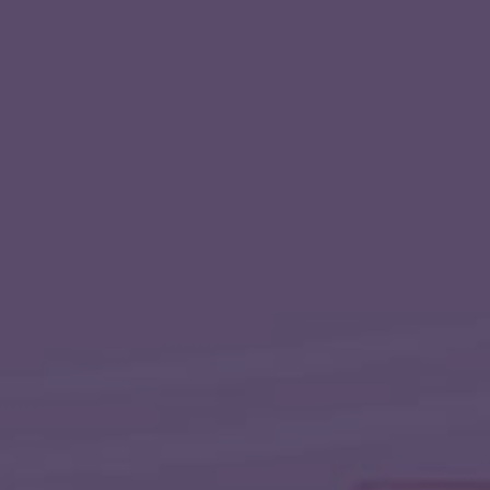
АЛЕКС_О (ALEX_O)
БАНЬШИ (BANSHI)
ВОРОН
КАНТАС (CANTAS)
ЛИТАФАНТОМ (LITAPHANTOM)
ЛОВУШКА (LOV_USHKA)
МАРИКАНКА
МИЛЕН (MYLENE MAELINHON)
НУМА (NOOMA)