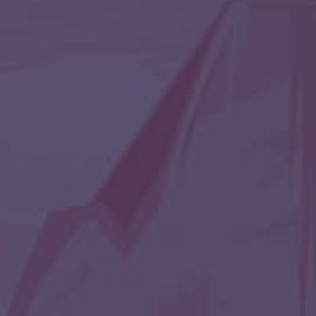
РАВЕНХАН (RAVENHAN)
СЭМ (SAM)
ШАПОШНИКОВ
ЮЛИАНА
MIYA
Наша группа
вконтакте: