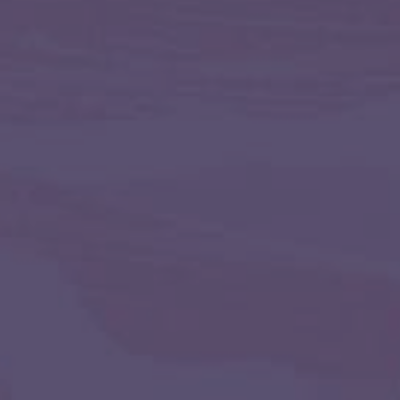
 исправил ошибки, дверь открывается,
инудительное исправление
е
те, мои Друзья!🍃 ☯Магия всегда была
ом жизни. Еще с детства я знала, что
 слышит и ведет меня. Со временем мне
алгоритм диалога со Вселенной и руны