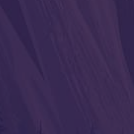
Вам также может понрав
Магнит популярности
Рунический
21.06.2026
08.06.2026
Другие статьи
Став «Сдал экзамен»
15.08.2023