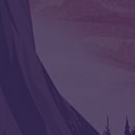
иться:
 став “Сделка”
СТАВ “Мои ключи от дома”
02.06.2026
Следующая статья