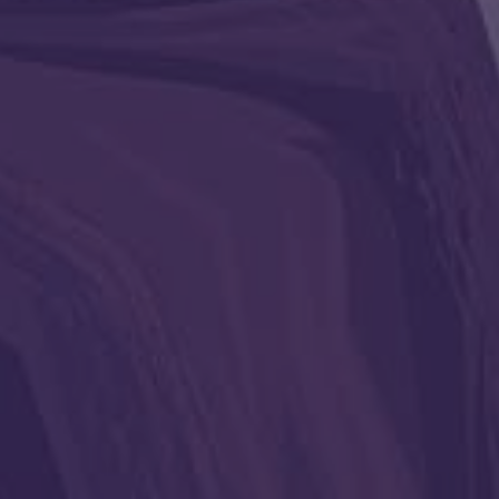
Екатерина
стали тем
Радуга
Приглашаю
Древних!
Посмотр
Поделиться статьей