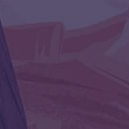
 самым "языком" общения с ней.
 Вас прикоснуться к этому инструменту
еть статьи