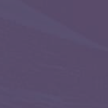
хозяйка очень расстроена была. Стр
не захотел. Нужно было став на при
оплошность добровольно решил уст
Руны в ставе:
Феху зерк. + Йера зерк. – оплошност
Одаль (объект, квартира).
Тейваз – исправление ошибки.
Манназ – строитель.
Наутиз принуждаем ошибку исправит
Авторский оговор:
Данная работа принуждает строител
исправил в срок, без доплат и без д
следующей фазе ремонта легко пере
в все между ними опять очень мило!!!