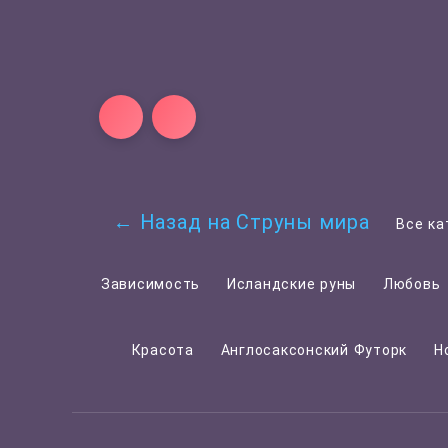
← Назад на Струны мира
Все ка
Зависимость
Исландские руны
Любовь
Красота
Англосаксонский Футорк
Н