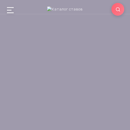
Чистка
Огненные жернова!
20.07.2025
0
806
Автор —
@Irida_Iskra
Став направлен на чистку негатива любой
сложности. “Огненные жернова” действуют как
агрессивная чистка, лопасти которой сносят
любой вид негатива, “перемалывают” и
выжигают весь негатив без остатка.