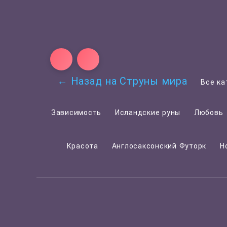
← Назад на Струны мира
Все ка
Зависимость
Исландские руны
Любовь
Красота
Англосаксонский Футорк
Н