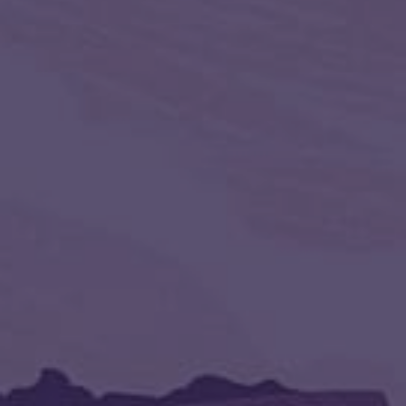
Пусть сила рун става произведет 
состояния из негативного в позитив
душевное спокойствие, позитивное 
Данный став работает без вреда для
эмоционального и материальногого 
Я в руны жизнь вдыхаю. Я активирую 
привыкли) Деактивация любым удобн
(Оговор при желании каждый может 
от депрессии
,
поменять взгля
Обо мн
Здравствуй
моим образ
Вселенная