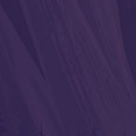
Вам также может понрав
Став «Свобода мыслей»
Став «В гос
17.03.2026
10.03.2026
Другие статьи
Став” Больше не виноват”