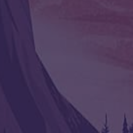
иться:
тях у сказки»
Став «Возрождение Феникса»
22.02.2026