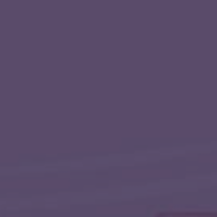
БАНЬШИ (BANSHI)
ВОРОН
КАНТАС (CANTAS)
ЛИТАФАНТОМ (LITAPHANTOM)
ЛОВУШКА (LOV_USHKA)
МАРИКАНКА
МИЛЕН (MYLENE MAELINHON)
НУМА (NOOMA)
РАВЕНХАН (RAVENHAN)