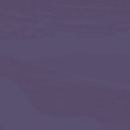
трансформацию моего психоэмоцинального
ное. Подарит мне удовлетворение,
радостное настроение, легкость и комфорт.
 меня, моего психического, физического
состояния.
данный став силой стихий (или так как
ым мне способом. Да будет так!
составить под себя и свою ситуацию).
д на жизнь
,
трансформация из негатива в
позитив
е
те, мои Друзья!🍃 ☯Магия всегда была
ом жизни. Еще с детства я знала, что
 слышит и ведет меня. Со временем мне