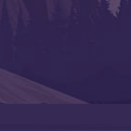
Следующая статья
Став “Печать дракона!”
24.11.2024