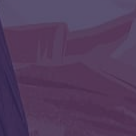
алгоритм диалога со Вселенной и руны
 самым "языком" общения с ней.
 Вас прикоснуться к этому инструменту
еть статьи