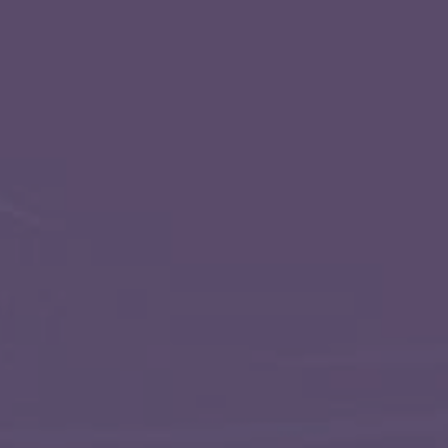
ет раскрыть внутренний потенциала.
ней депрессии и безрадостного гнетущего
ь, депрессия, уныние, апатия,
орение. позитивное настроение, радость,
тного психоэмоционального состояние —
ит мой (имя) психоэмоциональный фон, ото
рессии, от безрадостного гнетущего
аст мне защиту от негативных эмоций,
отенциал.