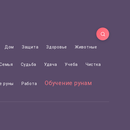
Дом
Защита
Здоровье
Животные
Семья
Судьба
Удача
Учеба
Чистка
Обучение рунам
е руны
Работа
Обо мне: