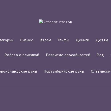
тегории
Бизнес
Взлом
Глифы
Деньги
Детям
Работа с психикой
Развитие способностей
Род
овоисландские руны
Нортумбрийские руны
Славянски