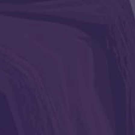
открылся 
Екатерина
стали тем
Радуга
Приглашаю
Древних!
Посмотр
Поделиться статьей