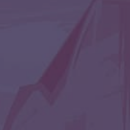
СЭМ (SAM)
ШАПОШНИКОВ
ЮЛИАНА
MIYA
Наша группа
вконтакте: