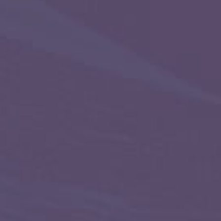
воспоминаний, дает защиту и помога
Помогает высвободиться от внутрен
состояния.
Вуньо перев. — изначальная усталост
недовольство жизнью.
Вуньо — расслабленность, удовлетв
отдых от депрессивного состояния.
Дагаз — транформация из безрадос
в позитивное, легкое и комфортное.
Оговор:
Пусть сила рун данного става очист
всех негативных воспоминаний, деп
состояния и недовольства жизнью, д
помогая раскрыть мой внутренний п